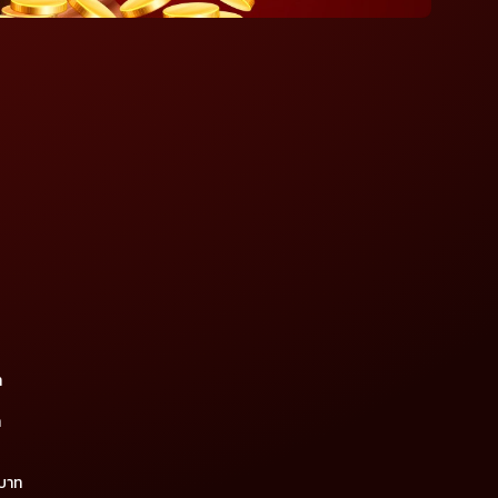
ำ
ท
บาท