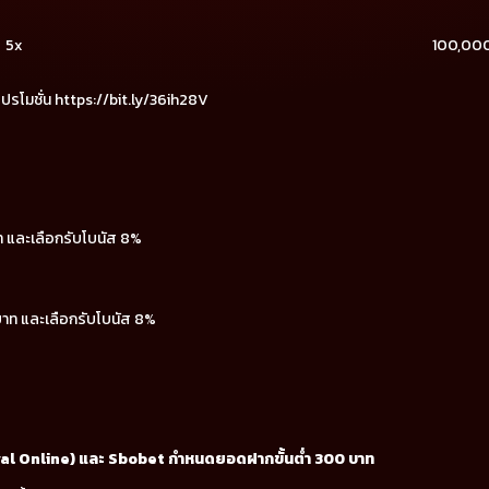
5x
100,00
ปรโมชั่น
https://bit.ly/36ih28V
ท และเลือกรับโบนัส 8%
บาท และเลือกรับโบนัส 8%
al Online) และ Sbobet กำหนดยอดฝากขั้นต่ำ 300 บาท