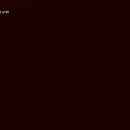
0 บาท