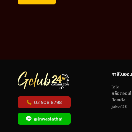
คาสิโนออน
ไฮโล
สล็อตออนไ
ป๊อกเด้ง
02 508 8798
joker123
@lnwasiathai