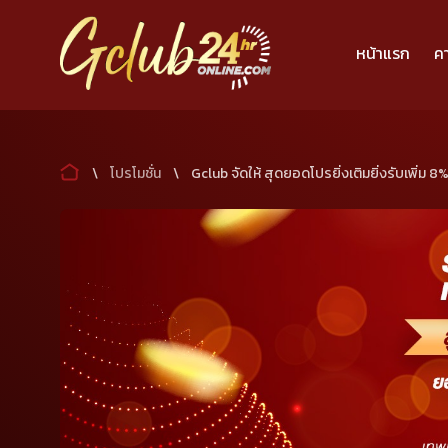
หน้าแรก
ค
\
โปรโมชั่น
\
Gclub จัดให้ สุดยอดโปรยิ่งเติมยิ่งรับเพิ่ม