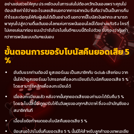
อย่างเช่นช่วยให้คุณ ประหยัดงบในการเล่นไม่ต้องควักเงินเองเพราะคุณไม่
ต้องเสียค่าใช้จ่ายอะไรเลยเสียนอกจากการฝากเงิน ซึ่งถือว่าเป็นเป็นการคืน
กำไรและต่อทุนให้กับผู้เล่นได้เป็นอย่างดี นอกจากนี้โบนัสเงินฝากจะสามารถ
พาคุณไปสู่ความตื่นเต้นของโลกแห่งการพนันออนไลน์ได้อย่างแท้จริง ใครที่
ไม่เคยเล่นมาก่อน แนะนำว่ารับโปรโมชั่นดีๆแบบนี้ติดไปด้วย รับรองว่าคุ้มค่า
กว่าการพนันแบบเดิมๆแน่นอน
ขั้นตอนการขอรับโบนัสคืนยอดเสีย 5
%
อันดับแรกท่านต้องมี ยูสเซอร์เนม เป็นสมาชิกกับ Gclub เสียก่อน จาก
นั้นให้นำยูสเซอร์เนม ไปกรอกเพื่อลงทะเบียนรับโบนัสคืนยอดเสีย 5 %
โดยสามารถคลิกเพื่อลงทะเบียนได้
เมื่อลงทะเบียนแล้ว หลังจากนั้นทุกยอดเสียของท่านจะได้รับคืน 5 %
โดยจะโบนัสนี้จะถูกปรับให้ในวันพุธของทุกๆสัปดาห์ ซึ่งจะเข้าบัญชีของ
สมาชิกทันที
เงื่อนไขข้อกำหนดของโบนัสคืนยอดเสีย 5 %
ข้อเสนอโปรโมชั่นคืนยอดเสีย 5 % นั้นมีให้สำหรับลูกค้าของเทพเอเชีย