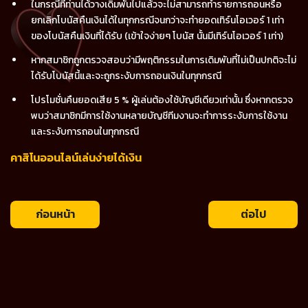
ในกรณีที่ท่านได้วางเดิมพันไปแล้วจะไม่สามารถทำรายการถอนหรือ
ยกเลิกโบนัสคืนเงินได้ในทุกกรณีจนกว่าจะทำยอดเทิร์นโอเวอร์ 1 เท่า
ของโบนัสคืนเงินที่ได้รับ (เข้าใจง่ายๆ โบนัส นั้นมีเทิร์นโอเวอร์ 1 เท่า)
หากสมาชิกถูกตรวจสอบว่ามีพฤติกรรมในการเดิมพันที่ไม่เป็นปกติจะไม่
ได้รับโบนัสนี้และจะถูกระงับการถอนเงินในทุกกรณี
โปรโมชั่นคืนยอดเสีย 5 % ผู้เล่นต้องใช้บัญชีเดียวเท่านั้น ซึ่งหากตรวจ
พบว่าสมาชิกมีการใช้งานหลายบัญชีทีมงานจะทำการระงับการใช้งาน
และระงับการถอนในทุกกรณี
คาสิโนออนไลน์เล่นง่ายได้เงิน
ก่อนหน้า
ต่อไป